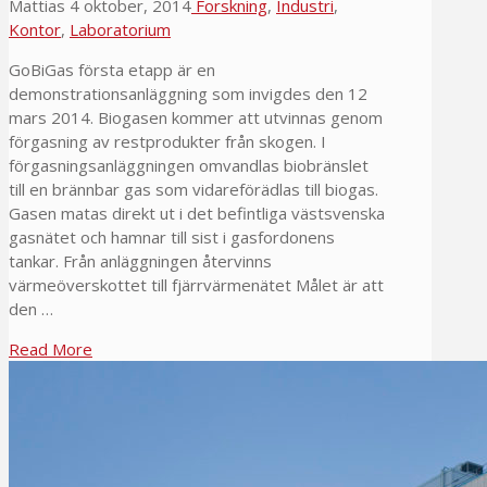
Mattias
4 oktober, 2014
Forskning
,
Industri
,
Kontor
,
Laboratorium
GoBiGas första etapp är en
demonstrationsanläggning som invigdes den 12
mars 2014. Biogasen kommer att utvinnas genom
förgasning av restprodukter från skogen. I
förgasningsanläggningen omvandlas biobränslet
till en brännbar gas som vidareförädlas till biogas.
Gasen matas direkt ut i det befintliga västsvenska
gasnätet och hamnar till sist i gasfordonens
tankar. Från anläggningen återvinns
värmeöverskottet till fjärrvärmenätet Målet är att
den …
Read More