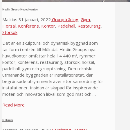
Hedin Group Huvudkontor
Mattias
31 januari, 2022
Gruppträning
,
Gym
,
Hörsal
,
Konferens
,
Kontor
,
Padelhall
,
Restaurang
,
Storkök
Det är en skulptural och dynamisk byggnad som
tar form i entrén till Mölndal. Hedin Groups nya
huvudkontor omfattar hela 14 440 m², rymmer
kontor, konferens, restaurang, storkök, hörsal,
padelhall, gym och gruppträning. Den tekniskt
utmanande byggnaden är installationstät, där
begränsade utrymmen kräver stor samordning för
installationer. Insidan är skapad för inspirerande
möten och innovation likväl som god mat och …
Read More
Natrium