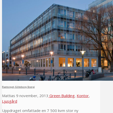
Rantorget, Göteborg Energi
Mattias
9 november, 2013
Green Building
,
Kontor
,
Ljusgård
Uppdraget omfattade en 7 500 kvm stor ny