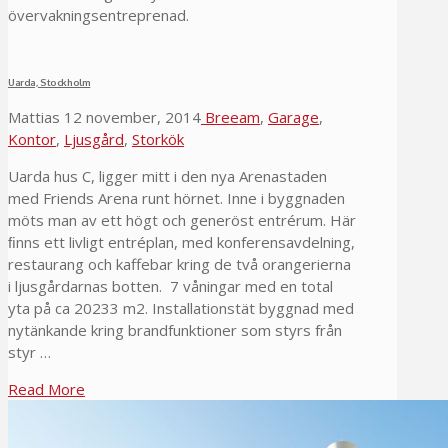
övervakningsentreprenad.
Uarda, Stockholm
Mattias
12 november, 2014
Breeam
,
Garage
,
Kontor
,
Ljusgård
,
Storkök
Uarda hus C, ligger mitt i den nya Arenastaden
med Friends Arena runt hörnet. Inne i byggnaden
möts man av ett högt och generöst entrérum. Här
ﬁnns ett livligt entréplan, med konferensavdelning,
restaurang och kaffebar kring de två orangerierna
i ljusgårdarnas botten. 7 våningar med en total
yta på ca 20233 m2. Installationstät byggnad med
nytänkande kring brandfunktioner som styrs från
styr …
Read More