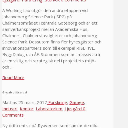
A Working Lab utgör den andra etappen vid
Johanneberg Science Park (JSP2) på
Chalmersområdet i centrala Göteborg och är ett
samverkansprojekt mellan Akademiska Hus,
Chalmers, Chalmersfastigheter och Johanneberg
Science Park. Dessutom finns fler hyresgäster och
innovationspartners som till exempel RISE, IVL,
ByggDialog och ÅF. Stommen som är i massivt trä
är en viktig och strategisk del i projektets miljö-
och …
Read More
Gryaab driftcentral
Mattias
25 mars, 2017
Forskning
,
Garage
,
Industri
,
Kontor
,
Laboratorium
,
Ljusgård
0
Comments
Ny driftcentral på Ryaverken som samlar de olika