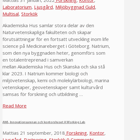
Mattias
31 januari, 2022
Forskning
,
Kontor
,
Laboratorium
,
Ljusgård
,
Miljöbyggnad Guld
,
Multisal
,
Storkök
Akademiska Hus samlar stora delar av den
Naturvetenskapliga fakulteten och skapar
förutsättningar för en fortsatt utveckling inom life
science på Medicinareberget i Göteborg. Natrium,
som den nya byggnaden heter, genomförs som
en totalentreprenad i samverkan
mellan Akademiska Hus och Skanska och ska stå
klar 2023. I Natrium kommer biologi och
miljövetenskap, kemi och molekylärbiologi, marina
vetenskaper, geovetenskaper samt kulturvård
samsas för forskning och utbildning …
Read More
AWL, Innovationsarenan och kontorshuset A Working Lab
Mattias
21 september, 2018
Forskning
,
Kontor
,
Ljusgård
,
Partnering
,
Storkök
0 Comments